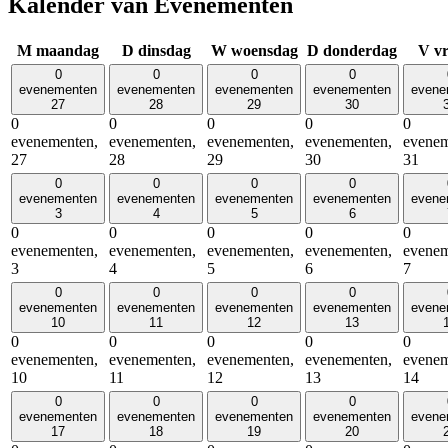
Kalender van Evenementen
M
maandag
D
dinsdag
W
woensdag
D
donderdag
V
vr
0
0
0
0
evenementen
evenementen
evenementen
evenementen
evene
27
28
29
30
0
0
0
0
0
evenementen,
evenementen,
evenementen,
evenementen,
evenem
27
28
29
30
31
0
0
0
0
evenementen
evenementen
evenementen
evenementen
evene
3
4
5
6
0
0
0
0
0
evenementen,
evenementen,
evenementen,
evenementen,
evenem
3
4
5
6
7
0
0
0
0
evenementen
evenementen
evenementen
evenementen
evene
10
11
12
13
0
0
0
0
0
evenementen,
evenementen,
evenementen,
evenementen,
evenem
10
11
12
13
14
0
0
0
0
evenementen
evenementen
evenementen
evenementen
evene
17
18
19
20